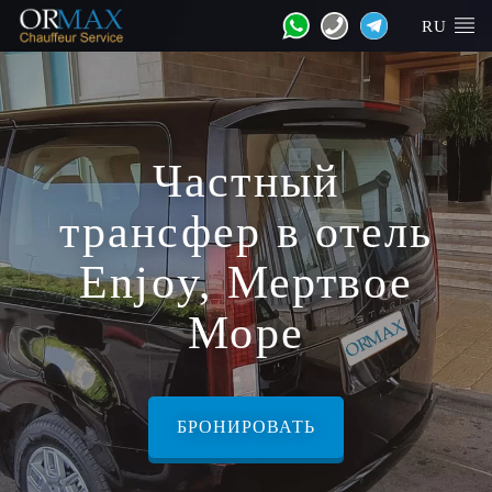
RU
Частный
трансфер в отель
Enjoy, Мертвое
Море
БРОНИРОВАТЬ