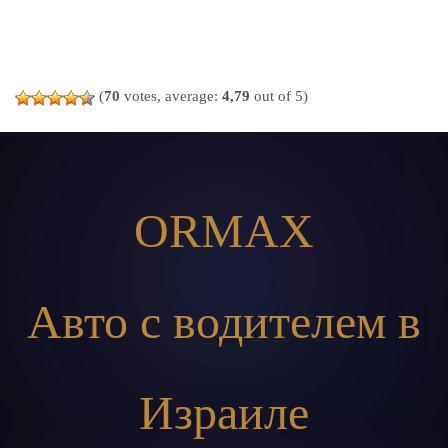
(
70
votes, average:
4,79
out of 5)
ORMAX
Авто с водителем в
Израиле