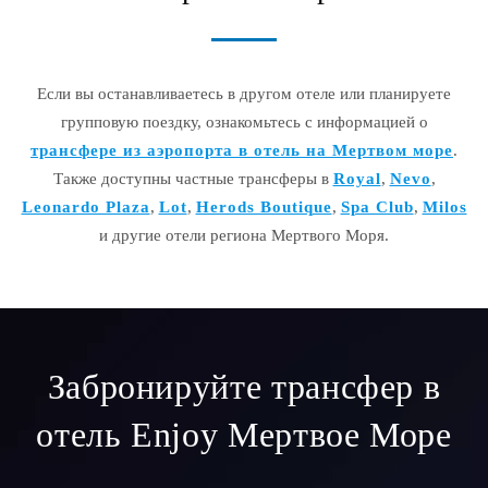
Если вы останавливаетесь в другом отеле или планируете
групповую поездку, ознакомьтесь с информацией о
трансфере из аэропорта в отель на Мертвом море
.
Также доступны частные трансферы в
Royal
,
Nevo
,
Leonardo Plaza
,
Lot
,
Herods Boutique
,
Spa Club
,
Milos
и другие отели региона Мертвого Моря.
Забронируйте трансфер в
отель Enjoy Мертвое Море