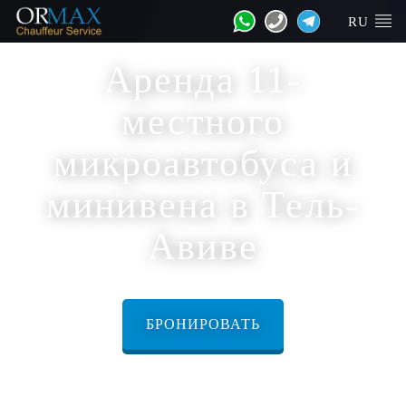
RU
Аренда 11-
местного
микроавтобуса и
минивена в Тель-
Авиве
БРОНИРОВАТЬ