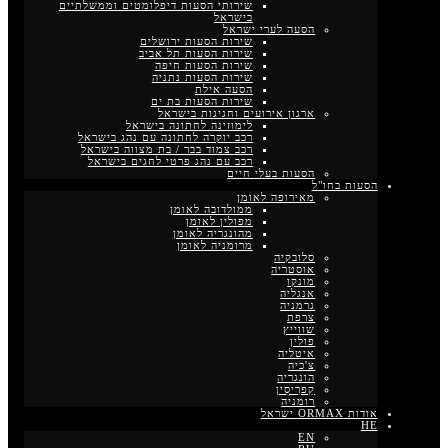
שירותי הסעות דיפלומטים וממשלתיים
בישראל
הסעה לערי ישראל
שירות הסעות ירושלים
שירות הסעות תל אביב
שירות הסעות חיפה
שירות הסעות נתניה
הסעה אילת
שירות הסעות בת ים
ארגון אירועים וחגיגות בישראל
לימוזינה לחתונה בישראל
רכב יוקרה לחתונה עם נהג בישראל
רכב צמוד בבר / בת מצווה בישראל
רכב עם נהג פרטי לחגים בישראל
הסעות בעלי חיים
הסעות בחו"ל
מאירופה לאומן
ממולדובה לאומן
מפולין לאומן
מהונגריה לאומן
מרומניה לאומן
סלובקיה
אוסטריה
מונקו
אנגליה
גרמניה
צרפת
שווייץ
פולין
איטליה
צ'כיה
הונגריה
קַפרִיסִין
רומניה
אודות ORMAX ישראל
HE
EN