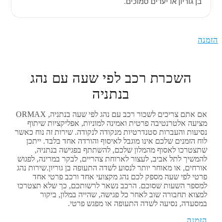
בן גוריון או יעדים סמוכים.
הזמנה
השכרת רכב לפי שעה עם נהג
בנתניה
אם אתם צריכים לשכור רכב עם נהג לפי שעה בנתניה, ORMAX
מציעה אלטרנטיבה פרטית ואמינה למוניות, אפליקציות שיתוף
נסיעות והעברות סטנדרטיות מנקודה לנקודה. שירות זה נוח כאשר
לוח הזמנים שלכם אינו מוגבל לאיסוף והורדה אחד בלבד. ייתכן
שתצטרכו לאסוף מהמלון שלכם, להשתתף בפגישה בנתניה,
להמשיך לתל אביב, לעצור לארוחת צהריים, לבקר במרינה, לפגוש
אורחים, או מאוחר יותר לנסוע לשדה התעופה בן גוריון.שירות נהג
פרטי לפי שעה מספק לכם נהג מקצועי אחד ורכב פרטי אחד
למספר השעות שסוכם. הרכב נשאר לרשותכם, כך שלא תצטרכו
למצוא תחבורה שוב לאחר כל פגישה, שהייה במלון, ביקור
במסעדה, נסיעה לשדה התעופה או מפגש פרטי.
הזמנה