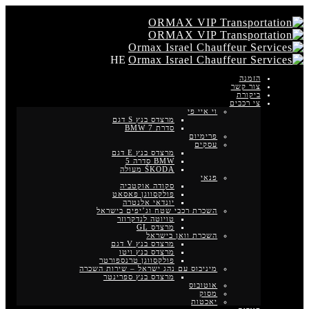
HE
הזמנה
צור קשר
ביקורת
צי רכבים
וי איי פי
מרצדס בנץ S דגם
סדרת BMW 7
פרימיום
עסקים
מרצדס בנץ E דגם
BMW סדרה 5
ŠKODA מעולה
פנאי
סקודה אוקטביה
פולקסווגן פאסאט
יונדאי אלנטרה
השכרת רכבי שטח וג’יפים בישראל
טויוטה לנדקרוזר
מרצדס GL
השכרת וואן בישראל
מרצדס בנץ V דגם
מרצדס בנץ ויטו
פולקסווגן טרנספורטר
מיניבוס עם נהג ישראל – שירות השכרה
מרצדס בנץ ספרינטר
אוטובוס
מסוק
יאכטות