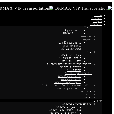
הזמנה
צור קשר
ביקורת
צי רכבים
וי איי פי
מרצדס בנץ S דגם
סדרת BMW 7
פרימיום
עסקים
מרצדס בנץ E דגם
BMW סדרה 5
ŠKODA מעולה
פנאי
סקודה אוקטביה
פולקסווגן פאסאט
יונדאי אלנטרה
השכרת רכבי שטח וג’יפים בישראל
טויוטה לנדקרוזר
מרצדס GL
השכרת וואן בישראל
מרצדס בנץ V דגם
מרצדס בנץ ויטו
פולקסווגן טרנספורטר
מיניבוס עם נהג ישראל – שירות השכרה
מרצדס בנץ ספרינטר
אוטובוס
מסוק
יאכטות
סיורים
סיורים אישיים בישראל
סיור עסקים בישראל
מדריך לטיול פרטי ישראל
סיורי יין פרטיים בישראל