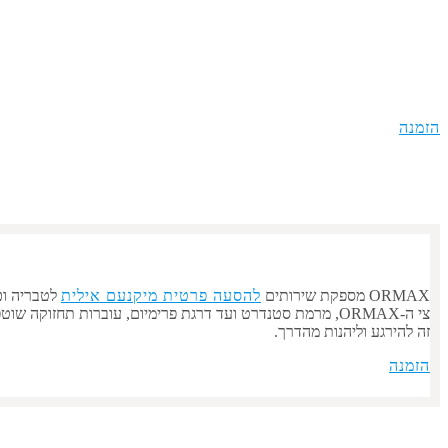
הסעה 
הזמנה
ORMAX מספקת שירותים
להסעה פרטית מ
יקנעם אילית
ל
טבריה
וכ
צי ה-ORMAX, מרמת סטנדרט ועד דרגת פרימיום, עוברות תחזוקה שוטפת וניקיון פנים. הרכב יגיע לכתובתכם בזמן, ונהג מנוסה ייקח אתכם בבטחה לכל יעד שתציינו. איסוף מ
זה להירגע וליהנות מהדרך.
הזמנה