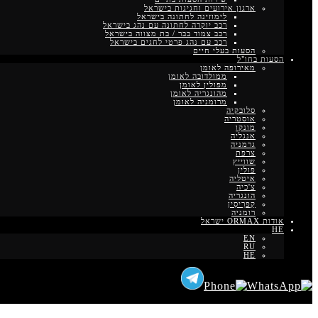
ארגון אירועים וחגיגות בישראל
לימוזינה לחתונה בישראל
רכב יוקרה לחתונה עם נהג בישראל
רכב צמוד בבר / בת מצווה בישראל
רכב עם נהג פרטי לחגים בישראל
הסעות בעלי חיים
הסעות בחו"ל
מאירופה לאומן
ממולדובה לאומן
מפולין לאומן
מהונגריה לאומן
מרומניה לאומן
סלובקיה
אוסטריה
מונקו
אנגליה
גרמניה
צרפת
שווייץ
פולין
איטליה
צ'כיה
הונגריה
קַפרִיסִין
רומניה
אודות ORMAX ישראל
HE
EN
RU
HE