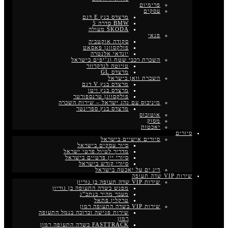
פרימיום
עסקים
מרצדס בנץ E דגם
BMW סדרה 5
ŠKODA מעולה
פנאי
סקודה אוקטביה
פולקסווגן פאסאט
יונדאי אלנטרה
השכרת רכבי שטח וג’יפים בישראל
טויוטה לנדקרוזר
מרצדס GL
השכרת וואן בישראל
מרצדס בנץ V דגם
מרצדס בנץ ויטו
פולקסווגן טרנספורטר
מיניבוס עם נהג ישראל – שירות השכרה
מרצדס בנץ ספרינטר
אוטובוס
מסוק
יאכטות
סיורים
סיורים אישיים בישראל
סיור עסקים בישראל
מדריך לטיול פרטי ישראל
סיורי יין פרטיים בישראל
סיורי קודש בישראל
דיג ים על יאכטה בישראל
שירות VIP שדה תעופה
שירות VIP שדה תעופה בן גוריון
מפגש בשדה התעופה בן גוריון
מעבר מהיר בנתב”ג
טרקלין פתאל
שירות VIP בשדה התעופה רמון
שירות פגישה וברוכה בנמל התעופה
רמון
FASTTRACK בשדה התעופה רמון