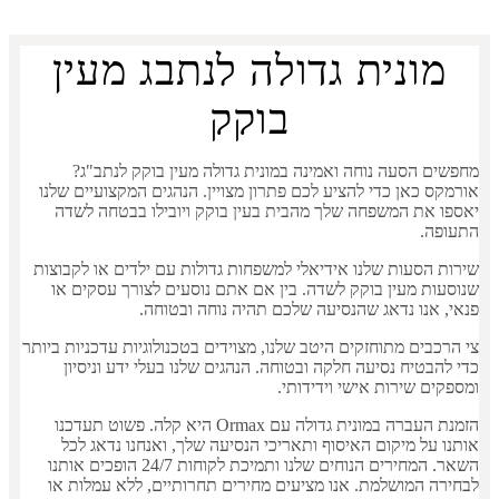
מונית גדולה לנתבג מעין
בוקק
מחפשים הסעה נוחה ואמינה במונית גדולה מעין בוקק לנתב"ג?
אורמקס כאן כדי להציע לכם פתרון מצויין. הנהגים המקצועיים שלנו
יאספו את המשפחה שלך מהבית בעין בוקק ויובילו בבטחה לשדה
התעופה.
שירות הסעות שלנו אידיאלי למשפחות גדולות עם ילדים או לקבוצות
שנוסעות מעין בוקק לשדה. בין אם אתם נוסעים לצורך עסקים או
פנאי, אנו נדאג שהנסיעה שלכם תהיה נוחה ובטוחה.
צי הרכבים מתוחזקים היטב שלנו, מצוידים בטכנולוגיות עדכניות ביותר
כדי להבטיח נסיעה חלקה ובטוחה. הנהגים שלנו בעלי ידע וניסיון
ומספקים שירות אישי וידידותי.
הזמנת העברה במונית גדולה עם Ormax היא קלה. פשוט תעדכנו
אותנו על מיקום האיסוף ותאריכי הנסיעה שלך, ואנחנו נדאג לכל
השאר. המחירים הנוחים שלנו ותמיכת לקוחות 24/7 הופכים אותנו
לבחירה המושלמת. אנו מציעים מחירים תחרותיים, ללא עמלות או