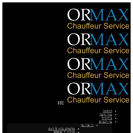
HE
הזמנה
צור קשר
ביקורת
צי רכבים
וי איי פי
מרצדס בנץ S דגם
סדרת BMW 7