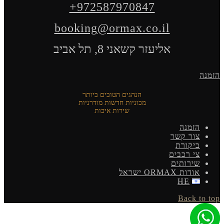
+972587970847
booking@ormax.co.il
אליעזר קשאני 8, תל אביב
הזמנה
הנהגים הטובים ביותר
מכוניות חדשות מודרניות
שירות איכות
הזמנה
צור קשר
ביקורת
צי רכבים
שירותים
אודות ORMAX ישראל
HE
Back to top