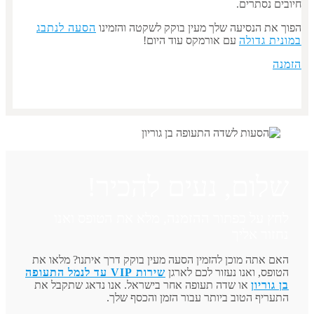
חיובים נסתרים.
הפוך את הנסיעה שלך מעין בוקק לשקטה והזמינו
הסעה לנתבג
במונית גדולה
עם אורמקס עוד היום!
הזמנה
שלום, נעים להכיר!
לחץ על כפתור ההזמנה, מלא את הטופס ואנו
נחזור אליך
האם אתה מוכן להזמין הסעה מעין בוקק דרך איתנו? מלאו את
הטופס, ואנו נעזור לכם לארגן
שירות VIP עד לנמל התעופה
בן גוריון
או שדה תעופה אחר בישראל. אנו נדאג שתקבל את
התעריף הטוב ביותר עבור הזמן והכסף שלך.