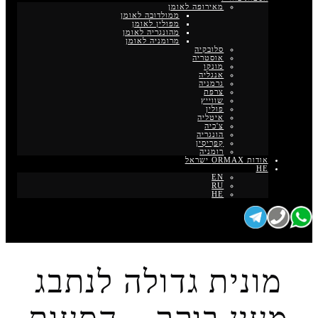
מאירופה לאומן
ממולדובה לאומן
מפולין לאומן
מהונגריה לאומן
מרומניה לאומן
סלובקיה
אוסטריה
מונקו
אנגליה
גרמניה
צרפת
שווייץ
פולין
איטליה
צ'כיה
הונגריה
קַפרִיסִין
רומניה
אודות ORMAX ישראל
HE
EN
RU
HE
מונית גדולה לנתבג