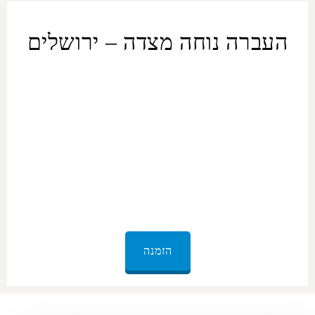
העברה נוחה מצדה – ירושלים
ORMAX מספקת שירותים
להסעה פרטית מ
מצדה
ל
ירושלים
וכן
הסעה חזרה לנוחיותכם. בבחירה בשירות ההסעות הפרטי
מצדה
–
ירושלים
, תקבלו דרך נוחה וקלה לטייל בין שתי הערים הללו. כל
הרכבים של צי ה-ORMAX, מרמת סטנדרט ועד דרגת פרימיום, עוברות
תחזוקה שוטפת וניקיון פנים. הרכב יגיע לכתובתכם בזמן, ונהג מנוסה
ייקח אתכם בבטחה לכל יעד שתציינו. איסוף מ
מצדה
ל
ירושלים
שכל
מה שצריך לעשות זה להירגע וליהנות מהדרך.
הזמנה