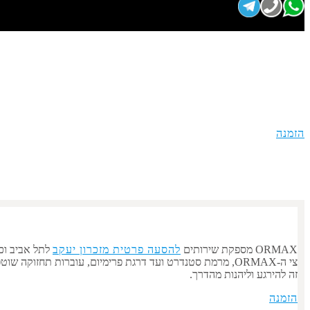
הסעה 
הזמנה
ORMAX מספקת שירותים
להסעה פרטית מ
זכרון יעקב
ל
תל אביב
וכ
צי ה-ORMAX, מרמת סטנדרט ועד דרגת פרימיום, עוברות תחזוקה שוטפת וניקיון פנים. הרכב יגיע לכתובתכם בזמן, ונהג מנוסה ייקח אתכם בבטחה לכל יעד שתציינו. איסוף מ
זה להירגע וליהנות מהדרך.
הזמנה