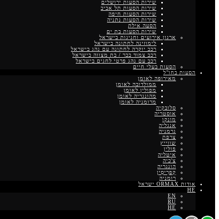
שירות הסעות ירושלים
שירות הסעות תל אביב
שירות הסעות חיפה
שירות הסעות נתניה
הסעה אילת
שירות הסעות בת ים
ארגון אירועים וחגיגות בישראל
לימוזינה לחתונה בישראל
רכב יוקרה לחתונה עם נהג בישראל
רכב צמוד בבר / בת מצווה בישראל
רכב עם נהג פרטי לחגים בישראל
הסעות בעלי חיים
הסעות בחו"ל
מאירופה לאומן
ממולדובה לאומן
מפולין לאומן
מהונגריה לאומן
מרומניה לאומן
סלובקיה
אוסטריה
מונקו
אנגליה
גרמניה
צרפת
שווייץ
פולין
איטליה
צ'כיה
הונגריה
קַפרִיסִין
רומניה
אודות ORMAX ישראל
HE
EN
RU
HE