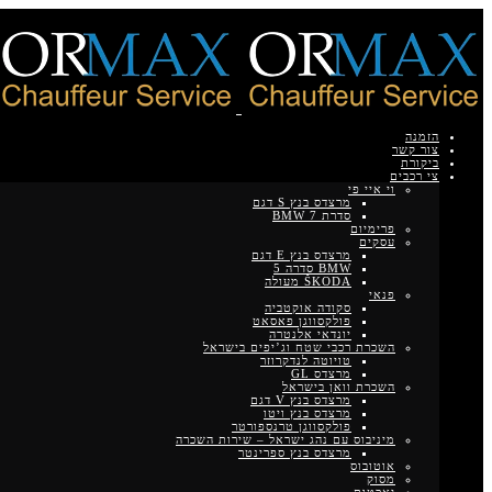
הזמנה
צור קשר
ביקורת
צי רכבים
וי איי פי
מרצדס בנץ S דגם
סדרת BMW 7
פרימיום
עסקים
מרצדס בנץ E דגם
BMW סדרה 5
ŠKODA מעולה
פנאי
סקודה אוקטביה
פולקסווגן פאסאט
יונדאי אלנטרה
השכרת רכבי שטח וג’יפים בישראל
טויוטה לנדקרוזר
מרצדס GL
השכרת וואן בישראל
מרצדס בנץ V דגם
מרצדס בנץ ויטו
פולקסווגן טרנספורטר
מיניבוס עם נהג ישראל – שירות השכרה
מרצדס בנץ ספרינטר
אוטובוס
מסוק