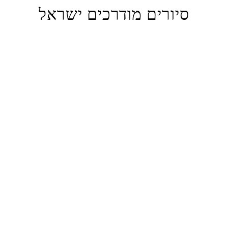
סיורים מודרכים ישראל
נושאי טיול: רגועים או פעילים, מקדשים או ים, פארקים
וגני חיות וכו '.
מספר האנשים שיטיילו
דרגה רצויה ומותג רכב
תאריך, זמן ומשך מדויקים לסיור ה- VIP המתוכנן עם
מדריך פרטי
את המקום בו אתה צריך לפגוש על ידי הנהג שלנו עם
מדריך פרטי