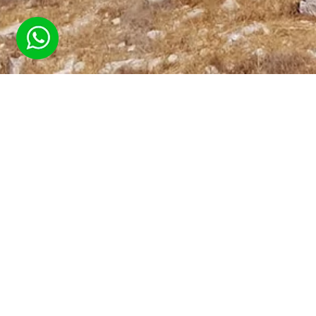
4.58
out of 5)
votes, average:
38
(
שירותי נהגים פרטיים
בישראל
+972587970847