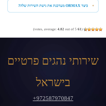
כיצד ORMAX מעדכנת את גישת השירות שלה?
4.82
out of 5)
votes, average:
61
(
שירותי נהגים פרטיים
בישראל
+972587970847