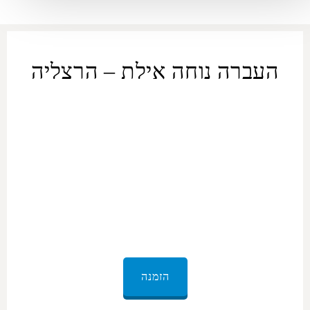
העברה נוחה אילת – הרצליה
ORMAX מספקת שירותים
להסעה פרטית מ
אילת
ל
הרצליה
וכן
הסעה חזרה לנוחיותכם. בבחירה בשירות ההסעות הפרטי
אילת
–
הרצליה
, תקבלו דרך נוחה וקלה לטייל בין שתי הערים הללו. כל הרכבים
של צי ה-ORMAX, מרמת סטנדרט ועד דרגת פרימיום, עוברות תחזוקה
שוטפת וניקיון פנים. הרכב יגיע לכתובתכם בזמן, ונהג מנוסה ייקח
אתכם בבטחה לכל יעד שתציינו. איסוף מ
אילת
ל
הרצליה
שכל מה
שצריך לעשות זה להירגע וליהנות מהדרך.
הזמנה