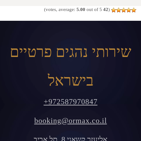
5.00
out of 5)
votes, average:
42
(
שירותי נהגים פרטיים
בישראל
+972587970847
booking@ormax.co.il
אליעזר קשאני 8, תל אביב