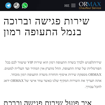
HE
שירות פגישה וברוכה
בנמל התעופה רמון
שירותלפגוש ולברך בשדה התעופה רמון הוא שירות VIP שיעזור לכם בכל
הפורמליות של שדה התעופה, החל מהצ'ק-אין המהיר ועד העלייה למטוס.
ORMAX מספקת שירות איסוף והחזרה משדה התעופה רמון מובחר.
אתה תעריך את השירות המקיף שלנו כאשר עוזר אישי של ORMAX ידאג
להכל עבורך.
איך פועל שירות פגישה וברכת