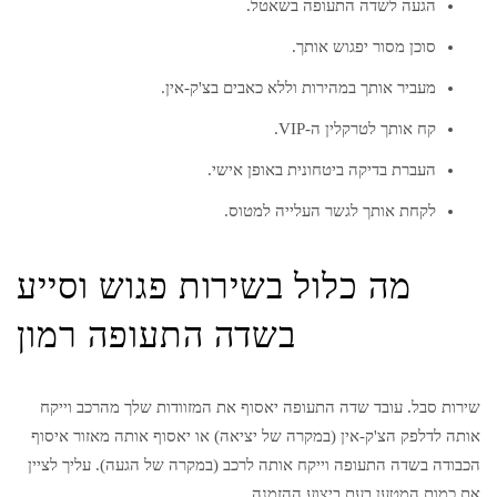
הגעה לשדה התעופה בשאטל.
סוכן מסור יפגוש אותך.
מעביר אותך במהירות וללא כאבים בצ'ק-אין.
קח אותך לטרקלין ה-VIP.
העברת בדיקה ביטחונית באופן אישי.
לקחת אותך לגשר העלייה למטוס.
מה כלול בשירות פגוש וסייע
בשדה התעופה רמון
שירות סבל. עובד שדה התעופה יאסוף את המזוודות שלך מהרכב וייקח
אותה לדלפק הצ'ק-אין (במקרה של יציאה) או יאסוף אותה מאזור איסוף
הכבודה בשדה התעופה וייקח אותה לרכב (במקרה של הגעה). עליך לציין
את כמות המטען בעת ​​ביצוע ההזמנה.