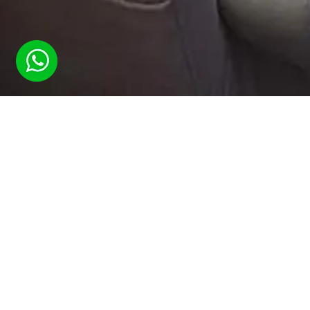
5.00
out of 5)
votes, average:
8
(
שירותי נהגים פרטיים
בישראל
+972587970847