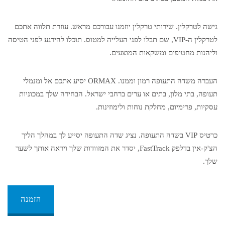
גישה לטרקלין. שירותי טרקלין יוזמנו עבורכם מראש. עוזרת תלווה אתכם
לטרקלין ה-VIP, שם תבלו לפני העלייה למטוס. תוכלו להירגע לפני הטיסה
וליהנות מחטיפים ומשקאות המוצעים.
העברה משדה התעופה רמון וממנו. ORMAX יסיע אתכם אל ומנמלי
תעופה, בתי מלון, בתים או ערים ברחבי ישראל. הבחירה שלך במכוניות
עסקיות, פרימיום, מחלקת נוחות ולימוזינות.
כרטיס VIP בשדה התעופה. נציג שדה התעופה יסייע לך במהלך הליך
הצ'ק-אין בדלפק FastTrack, יסדר את המזוודות שלך ויראה אותך לשער
שלך.
הזמנה