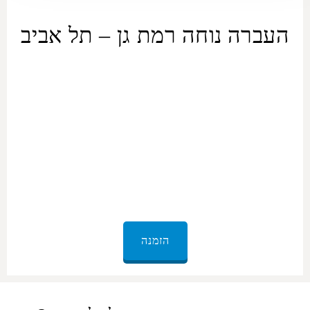
העברה נוחה רמת גן – תל אביב
ORMAX מספקת שירותים
להסעה פרטית מ
רמת גן
ל
תל אביב
וכן
הסעה חזרה לנוחיותכם. בבחירה בשירות ההסעות הפרטי
רמת גן
–
תל
אביב
, תקבלו דרך נוחה וקלה לטייל בין שתי הערים הללו. כל הרכבים
של צי ה-ORMAX, מרמת סטנדרט ועד דרגת פרימיום, עוברות תחזוקה
שוטפת וניקיון פנים. הרכב יגיע לכתובתכם בזמן, ונהג מנוסה ייקח
אתכם בבטחה לכל יעד שתציינו. איסוף מ
רמת גן
ל
תל אביב
שכל מה
שצריך לעשות זה להירגע וליהנות מהדרך.
הזמנה