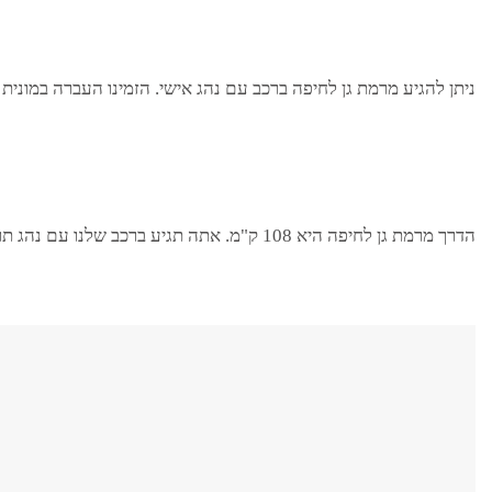
ניתן להגיע מ
רמת גן
ל
חיפה
ברכב עם נהג אישי. הזמינו העברה במונית 
הדרך מ
רמת גן
ל
חיפה
היא 108 ק"מ. אתה תגיע ברכב שלנו עם נהג תוך 91 דקות. בחרו אנשי מקצוע, טיילו ברחבי ישראל עם ORMAX!