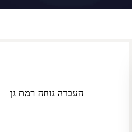
העברה נוחה רמת גן – 
ORMAX מספקת שירותים
להסעה פרטית מ
רמת גן
ל
חיפה
וכן ה
בשירות ההסעות הפרטי
רמת גן
–
חיפה
, תקבלו דרך נוחה וקלה לטייל
הרכבים של צי ה-ORMAX, מרמת סטנדרט ועד דרגת פרימי