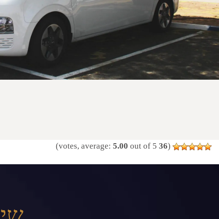
5.00
out of 5)
votes, average:
36
(
שיר