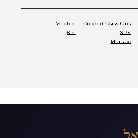
Minibus
Comfort Class Cars
Bus
SUV
Minivan
אל