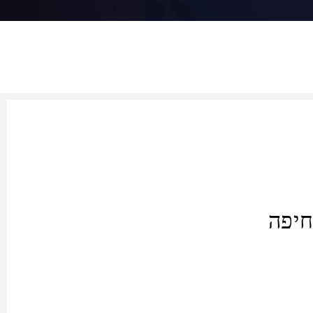
חיפה
סעה חזרה לנוחיותכם. בבחירה
 בין שתי הערים הללו. כל
ום, עוברות תחזוקה שוטפת וניקיון פנים.