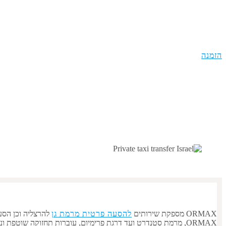
הסע
הזמנה
ORMAX מספקת שירותים
להסעה פרטית מ
רמת גן
ל
הרצליה
וכן הסע
ORMAX, מרמת סטנדרט ועד דרגת פרימיום, עוברות תחזוקה שוטפת וניקיון פנים. הרכב יגיע לכתובתכם בזמן, ונהג מנוסה ייקח אתכם בבטחה לכל יעד שתציינו. איסוף מ