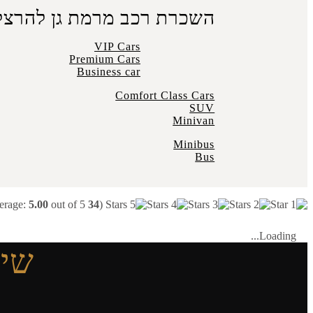
השכרת רכב מרמת גן להרצל
VIP Cars
Premium Cars
Business car
Comfort Class Cars
SUV
Minivan
Minibus
Bus
5.00
out of 5)
votes, average:
34
(
Loading...
שיר