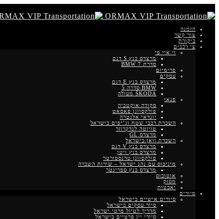
הזמנה
צור קשר
ביקורת
צי רכבים
וי איי פי
מרצדס בנץ S דגם
סדרת BMW 7
פרימיום
עסקים
מרצדס בנץ E דגם
BMW סדרה 5
ŠKODA מעולה
פנאי
סקודה אוקטביה
פולקסווגן פאסאט
יונדאי אלנטרה
השכרת רכבי שטח וג’יפים בישראל
טויוטה לנדקרוזר
מרצדס GL
השכרת וואן בישראל
מרצדס בנץ V דגם
מרצדס בנץ ויטו
פולקסווגן טרנספורטר
מיניבוס עם נהג ישראל – שירות השכרה
מרצדס בנץ ספרינטר
אוטובוס
מסוק
יאכטות
סיורים
סיורים אישיים בישראל
סיור עסקים בישראל
מדריך לטיול פרטי ישראל
סיורי יין פרטיים בישראל