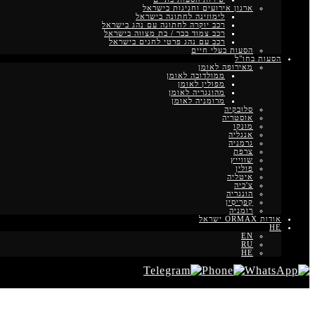
ארגון אירועים וחגיגות בישראל
לימוזינה לחתונה בישראל
רכב יוקרה לחתונה עם נהג בישראל
רכב צמוד בבר / בת מצווה בישראל
רכב עם נהג פרטי לחגים בישראל
הסעות בעלי חיים
הסעות בחו"ל
מאירופה לאומן
ממולדובה לאומן
מפולין לאומן
מהונגריה לאומן
מרומניה לאומן
סלובקיה
אוסטריה
מונקו
אנגליה
גרמניה
צרפת
שווייץ
פולין
איטליה
צ'כיה
הונגריה
קַפרִיסִין
רומניה
אודות ORMAX ישראל
HE
EN
RU
HE