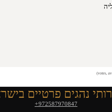
יה
ותי נהגים פרטיים בישר
+972587970847