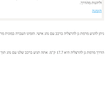
וליהנות מהדרך.
הזמנה
ניתן להגיע מ
רמת גן
ל
הרצליה
ברכב עם נהג אישי. הזמינו העברה במונית מ
רמ
הדרך מ
רמת גן
ל
הרצליה
היא 17.7 ק"מ. אתה תגיע ברכב שלנו עם נהג תוך 38 דקות. בחרו אנשי מקצוע, טיילו ברחבי ישראל עם ORMAX!