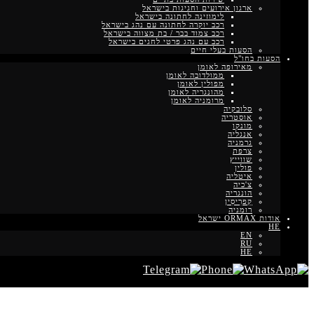
ארגון אירועים וחגיגות בישראל
לימוזינה לחתונה בישראל
רכב יוקרה לחתונה עם נהג בישראל
רכב צמוד בבר / בת מצווה בישראל
רכב עם נהג פרטי לחגים בישראל
הסעות בעלי חיים
הסעות בחו"ל
מאירופה לאומן
ממולדובה לאומן
מפולין לאומן
מהונגריה לאומן
מרומניה לאומן
סלובקיה
אוסטריה
מונקו
אנגליה
גרמניה
צרפת
שווייץ
פולין
איטליה
צ'כיה
הונגריה
קַפרִיסִין
רומניה
אודות ORMAX ישראל
HE
EN
RU
HE