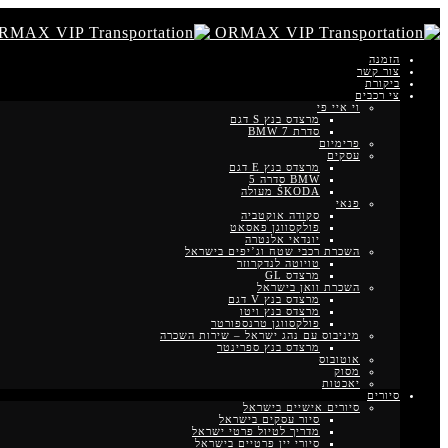
הזמנה
צור קשר
ביקורת
צי רכבים
וי איי פי
מרצדס בנץ S דגם
סדרת BMW 7
פרימיום
עסקים
מרצדס בנץ E דגם
BMW סדרה 5
ŠKODA מעולה
פנאי
סקודה אוקטביה
פולקסווגן פאסאט
יונדאי אלנטרה
השכרת רכבי שטח וג’יפים בישראל
טויוטה לנדקרוזר
מרצדס GL
השכרת וואן בישראל
מרצדס בנץ V דגם
מרצדס בנץ ויטו
פולקסווגן טרנספורטר
מיניבוס עם נהג ישראל – שירות השכרה
מרצדס בנץ ספרינטר
אוטובוס
מסוק
יאכטות
סיורים
סיורים אישיים בישראל
סיור עסקים בישראל
מדריך לטיול פרטי ישראל
סיורי יין פרטיים בישראל