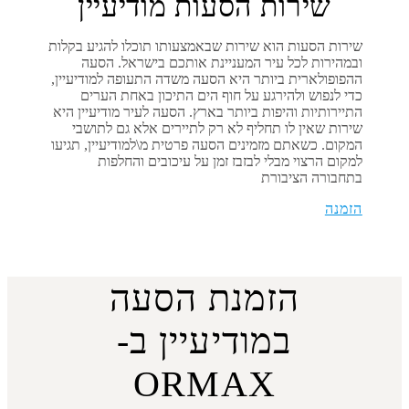
שירות הסעות מודיעיין
שירות הסעות הוא שירות שבאמצעותו תוכלו להגיע בקלות
ובמהירות לכל עיר המעניינת אותכם בישראל. הסעה
ההפופולארית ביותר היא הסעה משדה התעופה ל
מודיעיין
,
כדי לנפוש ולהירגע על חוף הים התיכון באחת הערים
התיירותיות והיפות ביותר בארץ. הסעה לעיר
מודיעיין
היא
שירות שאין לו תחליף לא רק לתיירים אלא גם לתושבי
המקום. כשאתם מזמינים הסעה פרטית מ\ל
מודיעיין
, תגיעו
למקום הרצוי מבלי לבזבז זמן על עיכובים והחלפות
בתחבורה הציבורת
הזמנה
הזמנת הסעה
במודיעיין ב-
ORMAX