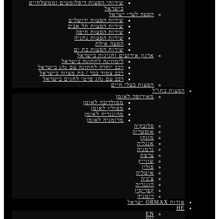
שירותי הסעות דיפלומטים וממשלתיים
בישראל
הסעה לערי ישראל
שירות הסעות ירושלים
שירות הסעות תל אביב
שירות הסעות חיפה
שירות הסעות נתניה
הסעה אילת
שירות הסעות בת ים
ארגון אירועים וחגיגות בישראל
לימוזינה לחתונה בישראל
רכב יוקרה לחתונה עם נהג בישראל
רכב צמוד בבר / בת מצווה בישראל
רכב עם נהג פרטי לחגים בישראל
הסעות בעלי חיים
הסעות בחו"ל
מאירופה לאומן
ממולדובה לאומן
מפולין לאומן
מהונגריה לאומן
מרומניה לאומן
סלובקיה
אוסטריה
מונקו
אנגליה
גרמניה
צרפת
שווייץ
פולין
איטליה
צ'כיה
הונגריה
קַפרִיסִין
רומניה
אודות ORMAX ישראל
HE
EN