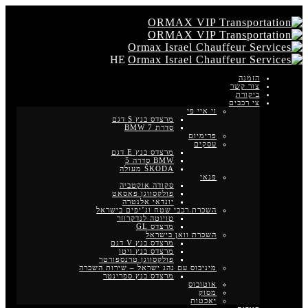
HE
הזמנה
צור קשר
ביקורת
צי רכבים
וי איי פי
מרצדס בנץ S דגם
סדרת BMW 7
פרימיום
עסקים
מרצדס בנץ E דגם
BMW סדרה 5
ŠKODA מעולה
פנאי
סקודה אוקטביה
פולקסווגן פאסאט
יונדאי אלנטרה
השכרת רכבי שטח וג’יפים בישראל
טויוטה לנדקרוזר
מרצדס GL
השכרת וואן בישראל
מרצדס בנץ V דגם
מרצדס בנץ ויטו
פולקסווגן טרנספורטר
מיניבוס עם נהג ישראל – שירות השכרה
מרצדס בנץ ספרינטר
אוטובוס
מסוק
יאכטות