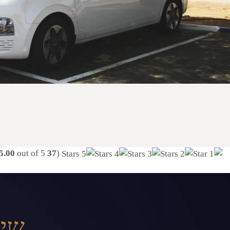
5.00
out of 5)
votes, average:
37
(
שיר