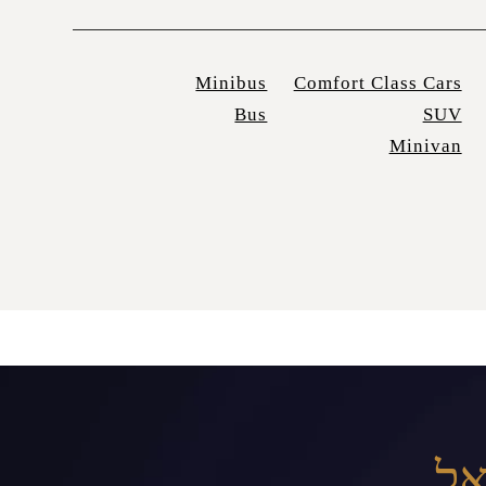
Minibus
Comfort Class Cars
Bus
SUV
Minivan
אל