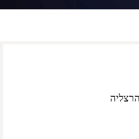
הרצליה
כן הסעה חזרה לנוחיותכם.
חה וקלה לטייל בין שתי הערים
 ועד דרגת פרימיום, עוברות תחזוקה שוטפת