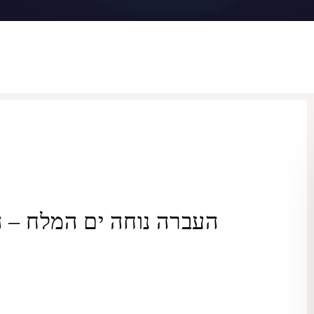
העברה נוחה ים המלח – 
ORMAX מספקת שירותים
להסעה פרטית מ
ים המלח
ל
הרצליה
ו
בבחירה בשירות ההסעות הפרטי
ים המלח
–
הרצליה
, תקבלו דרך נו
הללו. כל הרכבים של צי ה-ORMAX, מרמת סטנדרט