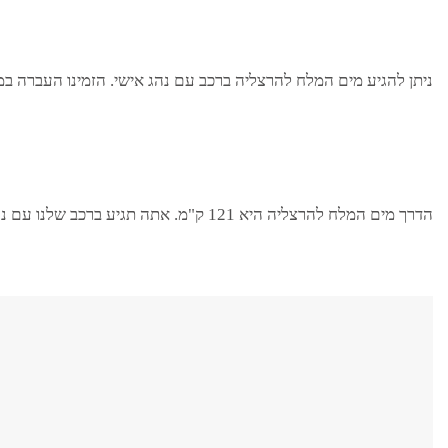
ניתן להגיע מ
ים המלח
ל
הרצליה
ברכב עם נהג אישי. הזמינו העברה במ
הדרך מ
ים המלח
ל
הרצליה
היא 121 ק"מ. אתה תגיע ברכב שלנו עם נהג תוך 95 דקות. בחרו אנשי מקצוע, טיילו ברחבי ישראל עם ORMAX!