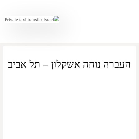
העברה נוחה אשקלון – תל אביב
ORMAX מספקת שירותים
להסעה פרטית מ
אשקלון
ל
תל אביב
וכן
הסעה חזרה לנוחיותכם. בבחירה בשירות ההסעות הפרטי
אשקלון
–
תל אביב
, תקבלו דרך נוחה וקלה לטייל בין שתי הערים הללו. כל
הרכבים של צי ה-ORMAX, מרמת סטנדרט ועד דרגת פרימיום, עוברות
תחזוקה שוטפת וניקיון פנים. הרכב יגיע לכתובתכם בזמן, ונהג מנוסה
ייקח אתכם בבטחה לכל יעד שתציינו. איסוף מ
אשקלון
ל
תל אביב
שכל
מה שצריך לעשות זה להירגע וליהנות מהדרך.