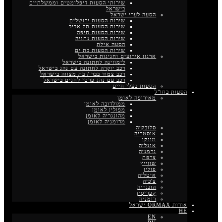
שירותי הסעות דיפלומטים וממשלתיים
בישראל
הסעה לערי ישראל
שירות הסעות ירושלים
שירות הסעות תל אביב
שירות הסעות חיפה
שירות הסעות נתניה
הסעה אילת
שירות הסעות בת ים
ארגון אירועים וחגיגות בישראל
לימוזינה לחתונה בישראל
רכב יוקרה לחתונה עם נהג בישראל
רכב צמוד בבר / בת מצווה בישראל
רכב עם נהג פרטי לחגים בישראל
הסעות בעלי חיים
הסעות בחו"ל
מאירופה לאומן
ממולדובה לאומן
מפולין לאומן
מהונגריה לאומן
מרומניה לאומן
סלובקיה
אוסטריה
מונקו
אנגליה
גרמניה
צרפת
שווייץ
פולין
איטליה
צ'כיה
הונגריה
קַפרִיסִין
רומניה
אודות ORMAX ישראל
HE
EN