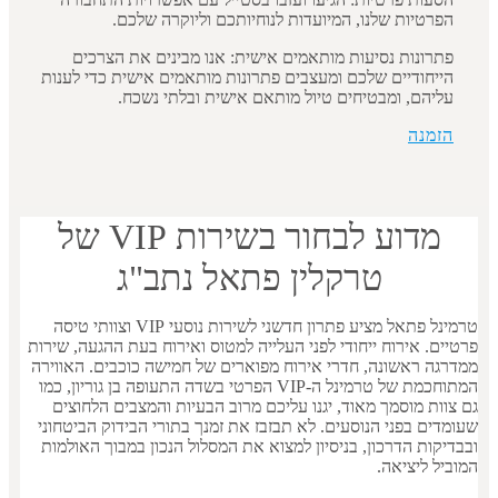
הפרטיות שלנו, המיועדות לנוחיותכם וליוקרה שלכם.
פתרונות נסיעות מותאמים אישית: אנו מבינים את הצרכים
הייחודיים שלכם ומעצבים פתרונות מותאמים אישית כדי לענות
עליהם, ומבטיחים טיול מותאם אישית ובלתי נשכח.
הזמנה
מדוע לבחור בשירות VIP של
טרקלין פתאל נתב"ג
טרמינל פתאל מציע פתרון חדשני לשירות נוסעי VIP וצוותי טיסה
פרטיים. אירוח ייחודי לפני העלייה למטוס ואירוח בעת ההגעה, שירות
ממדרגה ראשונה, חדרי אירוח מפוארים של חמישה כוכבים. האווירה
המתוחכמת של טרמינל ה-VIP הפרטי בשדה התעופה בן גוריון, כמו
גם צוות מוסמך מאוד, יגנו עליכם מרוב הבעיות והמצבים הלחוצים
שעומדים בפני הנוסעים. לא תבזבז את זמנך בתורי הבידוק הביטחוני
ובבדיקות הדרכון, בניסיון למצוא את המסלול הנכון במבוך האולמות
המוביל ליציאה.