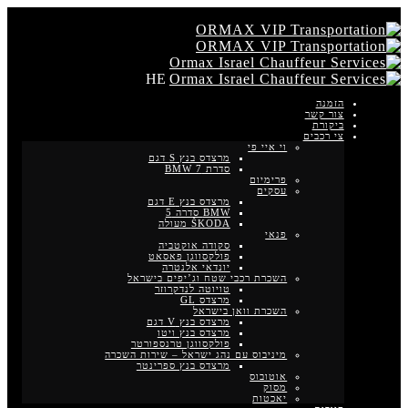
HE
הזמנה
צור קשר
ביקורת
צי רכבים
וי איי פי
מרצדס בנץ S דגם
סדרת BMW 7
פרימיום
עסקים
מרצדס בנץ E דגם
BMW סדרה 5
ŠKODA מעולה
פנאי
סקודה אוקטביה
פולקסווגן פאסאט
יונדאי אלנטרה
השכרת רכבי שטח וג’יפים בישראל
טויוטה לנדקרוזר
מרצדס GL
השכרת וואן בישראל
מרצדס בנץ V דגם
מרצדס בנץ ויטו
פולקסווגן טרנספורטר
מיניבוס עם נהג ישראל – שירות השכרה
מרצדס בנץ ספרינטר
אוטובוס
מסוק
יאכטות