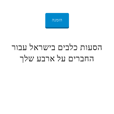
הזמנה
הסעות כלבים בישראל עבור
החברים על ארבע שלך
אנו מציעים כיסוי ארצי מקיף עבור שירותי הובלת חיות מחמד ברחבי
ישראל. בין אם אתם מתכננים מעבר דירה, צריכים להגיע לפגישה
וטרינרית, או סתם רוצים לבקר חברים או משפחה, שירות מוניות חיות
המחמד שלנו מבטיח שהחבר הפרוותי שלכם יוכל ללוות אתכם לכל מקום
בארץ. הרשת שלנו משתרעת ממרכזי ערים שוקקים ועד למיקומים כפריים
שלווים, מה שמבטיח שאף יעד אינו בהישג יד.