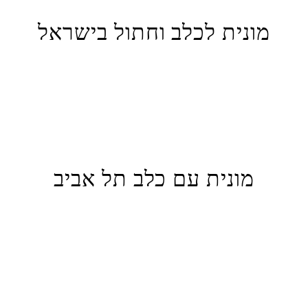
מונית לכלב וחתול בישראל
השירותים שלנו מותאמים במיוחד להובלה בטוחה ונוחה של כלבים
וחתולים, כולל אספקה לגזעים גדולים יותר שדורשים יותר מקום. בין אם זה
חתלתול קטן או כלב גדול, אנו מצוידים להעביר את חיית המחמד שלך
בצורה מאובטחת.
מונית עם כלב תל אביב
גלה את תל אביב מבלי להשאיר את הכלב שלך מאחור. שירות המוניות
הידידותי לחיות מחמד שלנו בעיר נועד לתת מענה לבעלי חיות מחמד
המעוניינים לטייל עם כלביהם. בין אם אתם הולכים לבית קפה ידידותי
לחיות מחמד, חוף ים או פארק, השירות שלנו מספק דרך נטולת טרחה
לנווט בעיר יחד עם חיית המחמד שלכם. תהנה מהמראות והקולות של תל