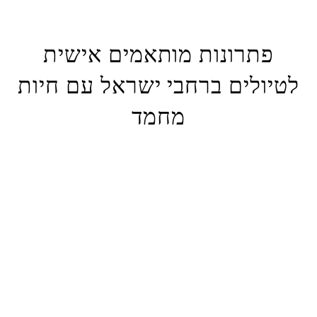
אביב, בידיעה שבן לוויה הפרוותי שלך נמצא ממש לצידך.
פתרונות מותאמים אישית
לטיולים ברחבי ישראל עם חיות
מחמד
מתוך הכרה שלכל בעל חיית מחמד יש צרכים ייחודיים, אנו מציעים
פתרונות הובלה מותאמים אישית. זה כולל הסעות קבוצתיות למספר חיות
מחמד, נסיעות למרחקים ארוכים ברחבי הארץ וכל דרישות ספציפיות שיש
לך. בין אם מדובר במתן עצירות נוספות לאורך הדרך, מתן הוראות טיפול
מיוחדות או ארגון הסעות עבור חיות מחמד אקזוטיות, אנחנו כאן כדי לגרום
לזה לקרות. שתף אותנו בצרכים הספציפיים שלך, ואנו נתאים את
השירותים שלנו כדי לענות עליהם.