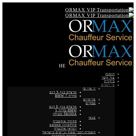
HE
הזמנה
צור קשר
ביקורת
צי רכבים
וי איי פי
מרצדס בנץ S דגם
סדרת BMW 7
פרימיום
עסקים
מרצדס בנץ E דגם
BMW סדרה 5
ŠKODA מעולה
פנאי
סקודה אוקטביה
פולקסווגן פאסאט
יונדאי אלנטרה
השכרת רכבי שטח וג’יפים בישראל
טויוטה לנדקרוזר