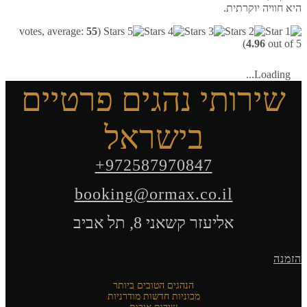
 יוקרתית.
votes, average:
55
(
4.9
Lo
רותי נהגים פרטיים
בישראל
+972587970847
booking@ormax.co.il
אליעזר קשאני 8, תל אביב
הנהגים הטובים ביותר
מכוניות חדשות מודרניות