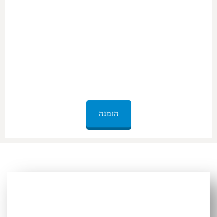
זמני הנסיעה עם השירות האמין והמדויק שלנו. הרכב שמצויד בכל
הנוחות יהפוך למשרד הנייד שלכם, אתם יכולים להתכונן לפגישות
בדרכים, ולהבטיח שאתם תמיד צעד אחד קדימה.
למשפחות וחברים.
לטייל עם אנשים אהובים צריך להיות על יצירת זיכרונות, ולא על ניהול
ולוגיסטיקה. המיניבוסים והוואנים הנוחים והבטוחים שלנו מספקים את
המקום המושלם למשפחות וחברים להתחבר לזמן איכות, בזמן שאנחנו
דואגים לנסיעה.
הזמנה