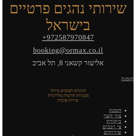
שירותי נהגים פרטיים
בישראל
+972587970847
booking@ormax.co.il
אליעזר קשאני 8, תל אביב
הזמנה
הנהגים הטובים ביותר
מכוניות חדשות מודרניות
שירות איכות
הזמנה
צור קשר
ביקורת
צי רכבים
שירותים