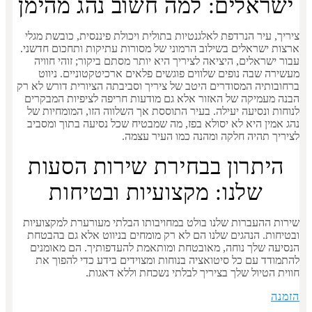
ישראלים: למה חשוב נהג מהימן
ציריך, עיר הנרדפת לאלגנטיות בתולית ויכולת פיננסית, כובשת מגלי
ארצות ישראלים בשילוב הרמוני של מסורות עתיקות ותחכום חדשני.
עבור ישראלים, היציאה לציריך היא יותר מסתם ביקור; זוהי חוויה
מעשירה שבה נופים שלווים פוגשים פלאים ארכיטקטוניים. ניווט
ברחובותיה המסודרים היטב של ציריך וסביבתה הציורית דורש לא רק
הבנה מעמיקה של האזור אלא גם מודעות חריפה לציפיות המבקרים
לנוחות ונסיעה יעילה. בעיר התוססת אך השלווה הזו, המומחיות של
נהג אמין היא לא יסולא בפז, מה שמבטיח שכל נסיעה בתוך ומסביב
לציריך תהיה חלקה ומהנה כמו העיר עצמה.
היתרון בבחירת שירות הסעות
שלנו: מקצועיות ובטיחות
שירות ההעברות שלנו בולט במחויבותו הבלתי מעורערת למקצועיות
ובטיחות. הנהגים שלנו הם לא רק מומחים בניווט אלא גם בהבטחת
הנסיעה שלך נוחה, מאובטחת ומותאמת להעדפותיך. הם מאומנים
להתמודד עם כל סיטואציה בנוחות ומצוידים בידע כדי להפוך את
חווית הטיול שלך בציריך לבלתי נשכחת וללא דאגות.
הזמנה