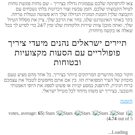
צאו להרפתקה שלכם עםמונית גדולה בציריך – שם נוחות פוגשת נוחות
לטיול הקבוצתי שלכם. הזמן עכשיו וצור זיכרונות בלתי נשכחים עם
הקבוצה שלך! הזמנת המונית הגדולה שלך היא פשוטה ונטולת טרחה.
בקר באתר האינטרנט שלנו, בחר את הרכב שלך, ציין את מסלול הטיול
שלך, ואתה מוכן! צוות שירות הלקוחות שלנו זמין 24/7 כדי לסייע לך בכל
שאלה או בקשה מיוחדת.
תיירים ישראלים נהנים מיעדי ציריך
פופולריים עם הסעות מקצועיות
ובטוחות
חקור כמה מהיעדים המרתקים ביותר בציריך, כל אחד מהם מציע טעם
מובהק של העיר המפוארת הזו. בין אם אתם מחפשים לטבול את עצמכם
ברוח חגיגית, להתפנק במסע קניות או פשוט לספוג את היופי האמנותי
והטבעי, בציריך יש משהו מיוחד לכל מטייל ישראלי.
הזמנה
votes, average:
65
(
4.74
out of 5)
Loading...