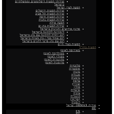
שירותי הסעות דיפלומטים וממשלתיים
בישראל
הסעה לערי ישראל
שירות הסעות ירושלים
שירות הסעות תל אביב
שירות הסעות חיפה
שירות הסעות נתניה
הסעה אילת
שירות הסעות בת ים
ארגון אירועים וחגיגות בישראל
לימוזינה לחתונה בישראל
רכב יוקרה לחתונה עם נהג בישראל
רכב צמוד בבר / בת מצווה בישראל
רכב עם נהג פרטי לחגים בישראל
הסעות בעלי חיים
הסעות בחו"ל
מאירופה לאומן
ממולדובה לאומן
מפולין לאומן
מהונגריה לאומן
מרומניה לאומן
סלובקיה
אוסטריה
מונקו
אנגליה
גרמניה
צרפת
שווייץ
פולין
איטליה
צ'כיה
הונגריה
קַפרִיסִין
רומניה
אודות ORMAX ישראל
HE
EN