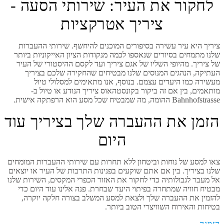
לחקור את העיר: שירותי הסעה -
ציריך אטרקציות
ציריך היא עיר עשירה בסיפורים המוכנים להיחשף. שירותי ההעברות
שלנו מתמחים בסיורים שנאספו לכמה מנקודות הציון האייקוניות ביותר
של ציריך. מהיופי השליו של אגם ציריך ועד לקסם ההיסטורי של העיר
העתיקה, הנהגים המנוסים שלנו מבטיחים שהחקירה שלכם בציריך
מעשירה כמו היעדים עצמם. בנוסף, אנו מתאימים למסלולי טיול
מותאמים, בין אם זה ביקור בקונסטהאוס ציריך הנודע או טיול ב-
Bahnhofstrasse ההומה, מה שמבטיח שכל מסע הוא הרפתקה אישית.
הזמן את ההעברה שלך בציריך עוד
היום
צאו למסע של נוחות וביטחון ללא תחרות עם שירותי ההעברות המומחים
שלנו בציריך. בין אם אתם שוקעים בפנינות התרבות של העיר או יוצאים
אל מעבר לגבולותיה כדי לחקור את האזור הכפרי המקסים, השירות שלנו
מבטיח חוויה שמתחרה בפיתוי היעד שבחרת. פנה אלינו עוד היום כדי
להזמין את ההעברה שלך ולצאת למסע המשלב בצורה חלקה יוקרה,
בטיחות והאירוח השוויצרי הטוב ביותר.
הזמנה