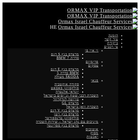
HE
הזמנה
צור קשר
ביקורת
צי רכבים
וי איי פי
מרצדס בנץ S דגם
סדרת BMW 7
פרימיום
עסקים
מרצדס בנץ E דגם
BMW סדרה 5
ŠKODA מעולה
פנאי
סקודה אוקטביה
פולקסווגן פאסאט
יונדאי אלנטרה
השכרת רכבי שטח וג’יפים בישראל
טויוטה לנדקרוזר
מרצדס GL
השכרת וואן בישראל
מרצדס בנץ V דגם
מרצדס בנץ ויטו
פולקסווגן טרנספורטר
מיניבוס עם נהג ישראל – שירות השכרה
מרצדס בנץ ספרינטר
אוטובוס
מסוק
יאכטות