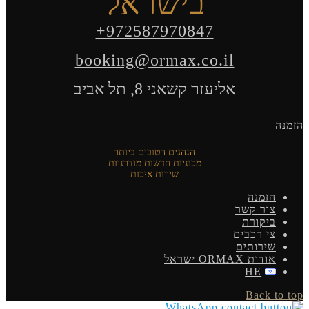
בישראל
+972587970847
booking@ormax.co.il
אליעזר קשאני 8, תל אביב
הזמנה
הנהגים הטובים ביותר
מכוניות חדשות מודרניות
שירות איכות
הזמנה
צור קשר
ביקורת
צי רכבים
שירותים
אודות ORMAX ישראל
HE
Back to top