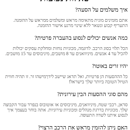
איך משלמים על הסעה?
אתם מזמינים מונית מתאימה מראש ומשלמים ממראש על ההזמנה.
התעריף קבוע ונשאר ללא שינוי מרגע אישור ההזמנה.
כמה אנשים יכולים לנסוע בהעברה פרטית?
הכל תלוי בסוג הרכב. לדוגמה, מכוניות נוחות ומחלקת עסקים יכולות
להכיל עד 4 אנשים. מיניוואנים עד 8 מושבים, מיניבוסים עד 15 מושבים.
יהיו זרים באוטו?
כל הההסעות הן פרטיות, ואל תדאג שיישב לידךמישהו זר. זו תהיה חווית
הטיול הטובה ביותר שלך בישראל!
מהם סוגי ההסעות הבין עירונית?
סדאן, רכבי שטח, מיניוואנים, מיניבוסים או אוטובוס בנפרד עבור הקבוצה
שלך. מכוניות בדרגת מנהלים ומכוניות עירוניות. אתה בוחר בעצמך איך
לנסוע איתנו לשדה התעופה.
האם ניתן להזמין מראש את הרכב הרצוי?