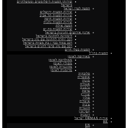
שירותי הסעות דיפלומטים וממשלתיים
בישראל
הסעה לערי ישראל
שירות הסעות ירושלים
שירות הסעות תל אביב
שירות הסעות חיפה
שירות הסעות נתניה
הסעה אילת
שירות הסעות בת ים
ארגון אירועים וחגיגות בישראל
לימוזינה לחתונה בישראל
רכב יוקרה לחתונה עם נהג בישראל
רכב צמוד בבר / בת מצווה בישראל
רכב עם נהג פרטי לחגים בישראל
הסעות בעלי חיים
הסעות בחו"ל
מאירופה לאומן
ממולדובה לאומן
מפולין לאומן
מהונגריה לאומן
מרומניה לאומן
סלובקיה
אוסטריה
מונקו
אנגליה
גרמניה
צרפת
שווייץ
פולין
איטליה
צ'כיה
הונגריה
קַפרִיסִין
רומניה
אודות ORMAX ישראל
HE
EN