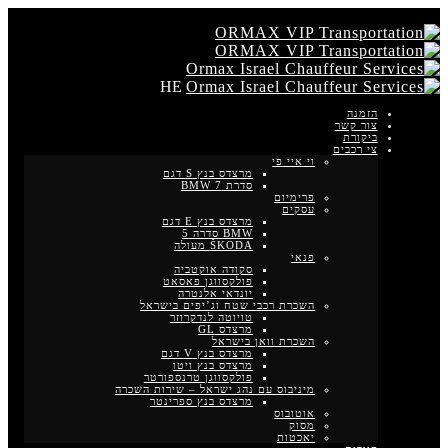
HE
הזמנה
צור קשר
ביקורת
צי רכבים
וי איי פי
מרצדס בנץ S דגם
סדרת BMW 7
פרימיום
עסקים
מרצדס בנץ E דגם
BMW סדרה 5
ŠKODA מעולה
פנאי
סקודה אוקטביה
פולקסווגן פאסאט
יונדאי אלנטרה
השכרת רכבי שטח וג’יפים בישראל
טויוטה לנדקרוזר
מרצדס GL
השכרת וואן בישראל
מרצדס בנץ V דגם
מרצדס בנץ ויטו
פולקסווגן טרנספורטר
מיניבוס עם נהג ישראל – שירות השכרה
מרצדס בנץ ספרינטר
אוטובוס
מסוק
יאכטות