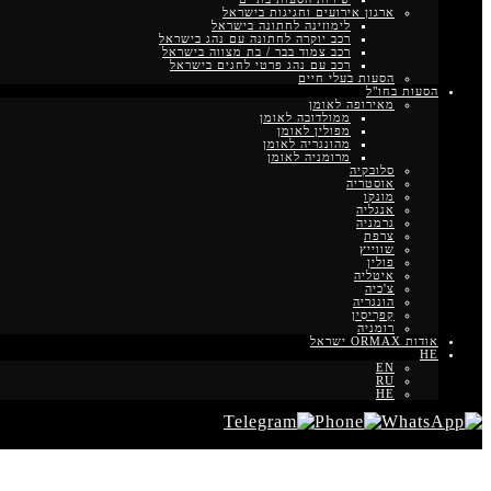
ארגון אירועים וחגיגות בישראל
לימוזינה לחתונה בישראל
רכב יוקרה לחתונה עם נהג בישראל
רכב צמוד בבר / בת מצווה בישראל
רכב עם נהג פרטי לחגים בישראל
הסעות בעלי חיים
הסעות בחו"ל
מאירופה לאומן
ממולדובה לאומן
מפולין לאומן
מהונגריה לאומן
מרומניה לאומן
סלובקיה
אוסטריה
מונקו
אנגליה
גרמניה
צרפת
שווייץ
פולין
איטליה
צ'כיה
הונגריה
קַפרִיסִין
רומניה
אודות ORMAX ישראל
HE
EN
RU
HE