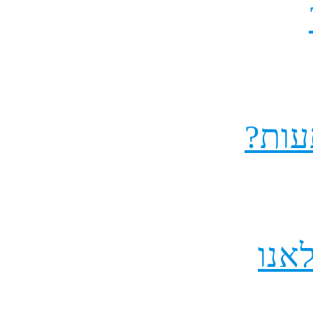
עות?
אנו