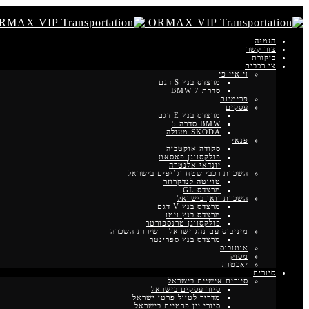
הזמנה
צור קשר
ביקורת
צי רכבים
וי איי פי
מרצדס בנץ S דגם
סדרת BMW 7
פרימיום
עסקים
מרצדס בנץ E דגם
BMW סדרה 5
ŠKODA מעולה
פנאי
סקודה אוקטביה
פולקסווגן פאסאט
יונדאי אלנטרה
השכרת רכבי שטח וג’יפים בישראל
טויוטה לנדקרוזר
מרצדס GL
השכרת וואן בישראל
מרצדס בנץ V דגם
מרצדס בנץ ויטו
פולקסווגן טרנספורטר
מיניבוס עם נהג ישראל – שירות השכרה
מרצדס בנץ ספרינטר
אוטובוס
מסוק
יאכטות
סיורים
סיורים אישיים בישראל
סיור עסקים בישראל
מדריך לטיול פרטי ישראל
סיורי יין פרטיים בישראל